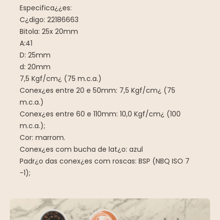
Especifica¿¿es:
C¿digo: 22186663
Bitola: 25x 20mm
A:41
D: 25mm
d: 20mm
7,5 Kgf/cm¿ (75 m.c.a.)
Conex¿es entre 20 e 50mm: 7,5 Kgf/cm¿ (75
m.c.a.)
Conex¿es entre 60 e 110mm: 10,0 Kgf/cm¿ (100
m.c.a.);
Cor: marrom.
Conex¿es com bucha de lat¿o: azul
Padr¿o das conex¿es com roscas: BSP (NBQ ISO 7
-1);